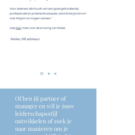
Voor iedereen die houdt van een goed gefundeerde,
professionele en praktische aanpak, wens ik het je toe om
met Mirjam te mogen werken.
"
Lees
hier
meer over de ervaring van Meike.
Meike, HR adviseur
Of ben jij partner of
manager en wil je jouw
leiderschapsstijl
ontwikkelen of zoek je
naar manieren om je